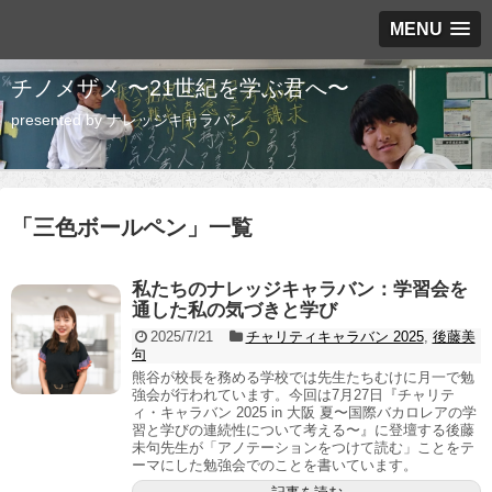
MENU
チノメザメ 〜21世紀を学ぶ君へ〜
presented by ナレッジキャラバン
「
三色ボールペン
」
一覧
私たちのナレッジキャラバン：学習会を
通した私の気づきと学び
2025/7/21
チャリティキャラバン 2025
,
後藤美
句
熊谷が校長を務める学校では先生たちむけに月一で勉
強会が行われています。今回は7月27日『チャリテ
ィ・キャラバン 2025 in 大阪 夏〜国際バカロレアの学
習と学びの連続性について考える〜』に登壇する後藤
未句先生が「アノテーションをつけて読む」ことをテ
ーマにした勉強会でのことを書いています。