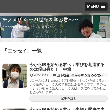
MENU
チノメザメ 〜21世紀を学ぶ君へ〜
presented by ナレッジキャラバン
「
エッセイ
」
一覧
今からIBを始める君へ：学びを創造する
のは僕自身だ！ 中篇
2022/11/30
山下晄生
,
今からIBを始める君へ
Bコースに進むためにはプレIBセッションを受けると
いう条件が山下くんの学校にはあるそうです。そのセ
ッション初回に臨んた山下くんは大失敗をしでかした
と語っています。
記事を読む
今からIBを始める君へ：生物と歴史の内