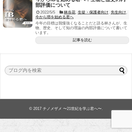
部評価について
2022/5/5
林歩花
,
生徒・保護者向け
,
先生向け
,
今からIBを始める君へ
今年の目標は我慢強くなることだと語る林さんが、生
物、歴史、そして知の理論の内部評価について書いて
います。
記事を読む
© 2017
チノメザメ 〜21世紀を学ぶ君へ〜
.