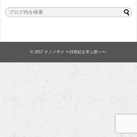
© 2017
チノメザメ 〜21世紀を学ぶ君へ〜
.