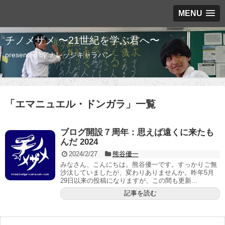
MENU
チノメザメ 〜21世紀を学ぶ君へ〜
presented by ナレッジキャラバン
「
エマニュエル・ドンガラ
」
一覧
ブログ開設７周年：思えば遠くに来たも
んだ 2024
2024/2/27
熊谷優一
みなさん、こんにちは。熊谷優一です。すっかりご無
沙汰していましたが、変わりありませんか。昨年5月
29日以来の投稿になりますが、この間も更新...
記事を読む