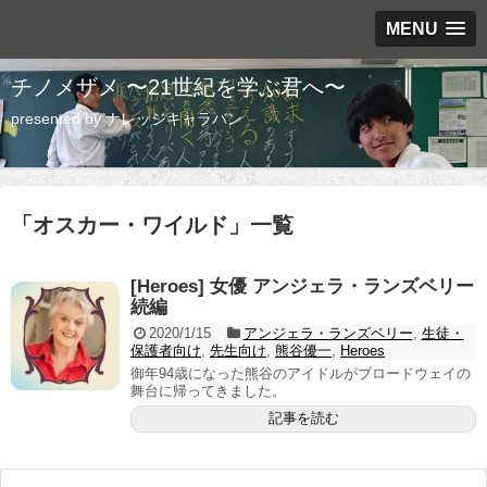
MENU
チノメザメ 〜21世紀を学ぶ君へ〜
presented by ナレッジキャラバン
「
オスカー・ワイルド
」
一覧
[Heroes] 女優 アンジェラ・ランズベリー
続編
2020/1/15
アンジェラ・ランズベリー
,
生徒・
保護者向け
,
先生向け
,
熊谷優一
,
Heroes
御年94歳になった熊谷のアイドルがブロードウェイの
舞台に帰ってきました。
記事を読む