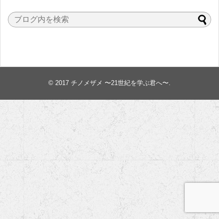
© 2017
チノメザメ 〜21世紀を学ぶ君へ〜
.