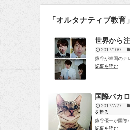
「
オルタナティブ教育
世界から注
2017/10/7
熊谷が韓国のテ
記事を読む
国際バカ
2017/7/27
を斬る
熊谷優一が国際
記事を読む