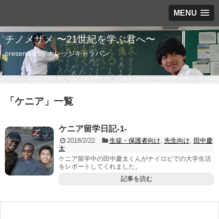
MENU
チノメザメ 〜21世紀を学ぶ君へ〜
presented by ナレッジキャラバン
「
ケニア
」
一覧
ケニア留学日記-1-
2018/2/22
生徒・保護者向け
,
先生向け
,
田中慶
太
ケニア留学中の田中慶太くんがナイロビでの大学生活
をレポートしてくれました。
記事を読む