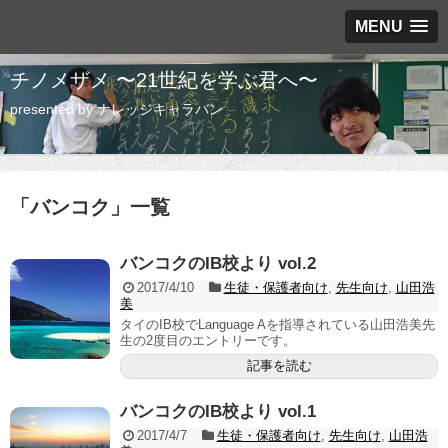
MENU
チノメザメ 〜21世紀を学ぶ君へ〜
presented by ナレッジキャラバン
「
バンコク
」
一覧
バンコクのIB校より vol.2
2017/4/10
生徒・保護者向け
,
先生向け
,
山田浩
美
タイのIB校でLanguage Aを指導されている山田浩美先
生の2度目のエントリーです。
記事を読む
バンコクのIB校より vol.1
2017/4/7
生徒・保護者向け
,
先生向け
,
山田浩