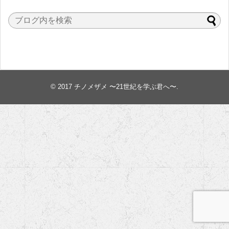
© 2017
チノメザメ 〜21世紀を学ぶ君へ〜
.