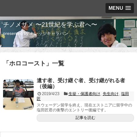
MENU
チノメザメ 〜21世紀を学ぶ君へ〜
presented by ナレッジキャラバン
「
ホロコースト
」
一覧
遺す者、受け継ぐ者、受け継がれる者
（後編）
2019/4/23
生徒・保護者向け
,
先生向け
,
塩田
匠
スウェーデン留学を終え、現在エストニアに留学中の
塩田匠君の衝撃のエントリー後編です。
記事を読む