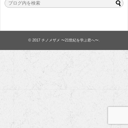
© 2017
チノメザメ 〜21世紀を学ぶ君へ〜
.