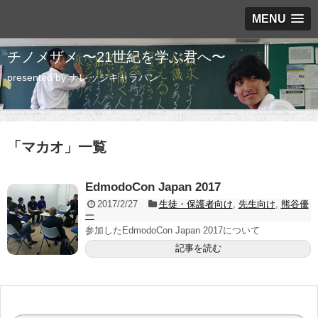
MENU
チノメザメ 〜21世紀を学ぶ君へ〜
presented by ナレッジキャラバン
「
マカオ
」
一覧
EdmodoCon Japan 2017
2017/2/27
生徒・保護者向け
,
先生向け
,
熊谷優
一
参加したEdmodoCon Japan 2017について
記事を読む