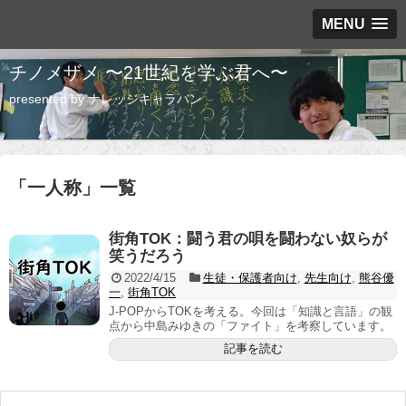
MENU
チノメザメ 〜21世紀を学ぶ君へ〜
presented by ナレッジキャラバン
「
一人称
」
一覧
街角TOK：闘う君の唄を闘わない奴らが
笑うだろう
2022/4/15
生徒・保護者向け
,
先生向け
,
熊谷優
一
,
街角TOK
J-POPからTOKを考える。今回は「知識と言語」の観
点から中島みゆきの「ファイト」を考察しています。
記事を読む