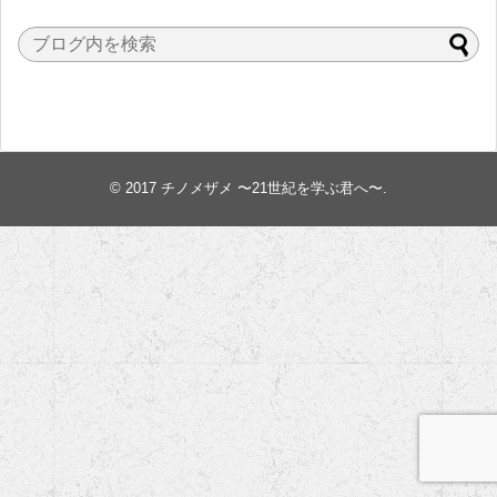
© 2017
チノメザメ 〜21世紀を学ぶ君へ〜
.