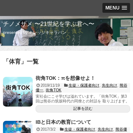
MENU
チノメザメ 〜21世紀を学ぶ君へ〜
presented by ナレッジキャラバン
「
体育
」
一覧
街角TOK：πを想像せよ！
2019/11/19
生徒・保護者向け
,
先生向け
,
熊谷
優一
,
街角TOK
実社会にこそ学びは溢れています。「街角TOK」第3
回は熊谷の筑坂時代の同僚との対話を 取り上げます。
記事を読む
IBと日本の教育について
2017/3/2
生徒・保護者向け
,
先生向け
,
熊谷優