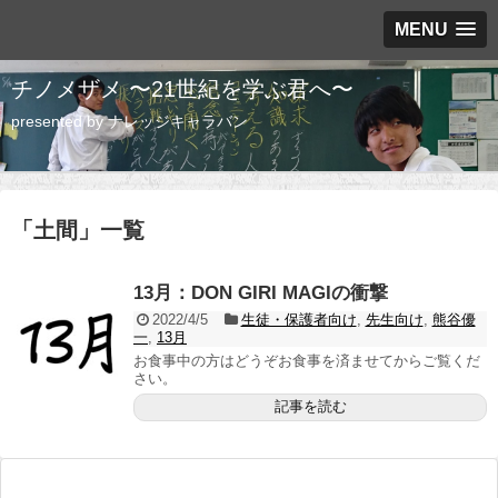
MENU
チノメザメ 〜21世紀を学ぶ君へ〜
presented by ナレッジキャラバン
「
土間
」
一覧
13月：DON GIRI MAGIの衝撃
2022/4/5
生徒・保護者向け
,
先生向け
,
熊谷優
一
,
13月
お食事中の方はどうぞお食事を済ませてからご覧くだ
さい。
記事を読む