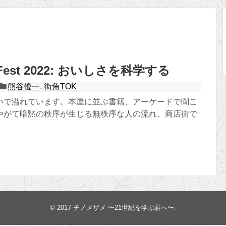
r Fest 2022: おいしさを科学する
熊谷優一
,
街角TOK
いで溢れています。本屋に並ぶ書籍、アーケードで聞こ
やがて暗黙の秩序が生じる無秩序な人の流れ、商店街で
© 2017
チノメザメ 〜21世紀を学ぶ君へ〜
.