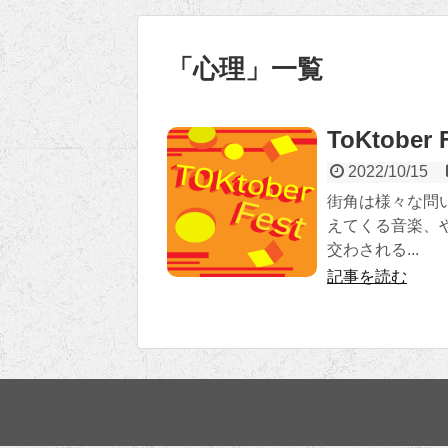
「
心理
」
一覧
ToKtobe
2022/10/15
街角は様々な問
えてくる音楽、
交わされる...
記事を読む