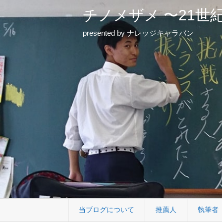
チノメザメ 〜21世
presented by ナレッジキャラバン
当ブログについて
推薦人
執筆者