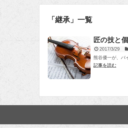
「
継承
」
一覧
匠の技と
2017/3/29
熊谷優一が、バ
記事を読む