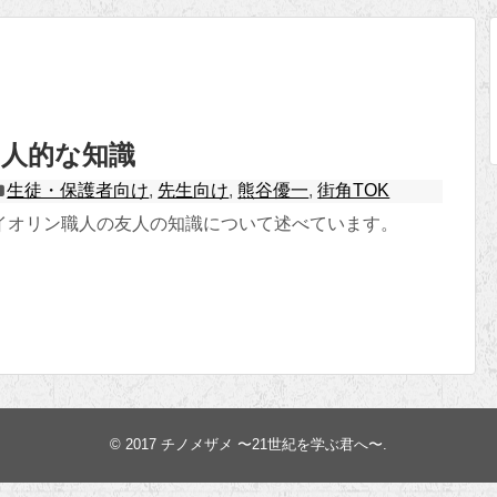
個人的な知識
生徒・保護者向け
,
先生向け
,
熊谷優一
,
街角TOK
イオリン職人の友人の知識について述べています。
© 2017
チノメザメ 〜21世紀を学ぶ君へ〜
.