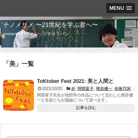
MENU
チノメザメ 〜21世紀を学ぶ君へ〜
presented by ナレッジキャラバン
「
美
」
一覧
ToKtober Fest 2021: 美と人間と
2021/10/20
＠
,
阿部富子
,
熊谷優一
,
街角TOK
阿部富子先生が池田学の作品について交わした熊谷優
一と生徒たちが議論について述べます。
記事を読む