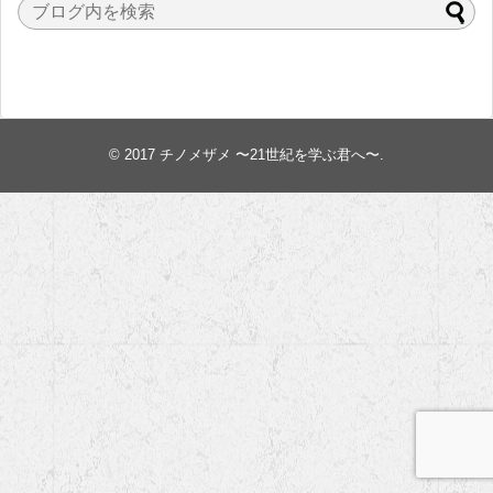
© 2017
チノメザメ 〜21世紀を学ぶ君へ〜
.