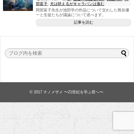
部富子
,
犬は吠えるがキャラバンは進む
阿部富子先生が池田学の作品について交わした熊谷優
一と生徒たちが議論について述べます。
記事を読む
© 2017
チノメザメ 〜21世紀を学ぶ君へ〜
.