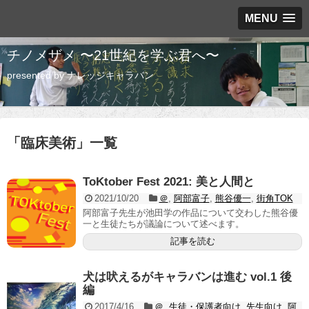
MENU
チノメザメ 〜21世紀を学ぶ君へ〜
presented by ナレッジキャラバン
「
臨床美術
」
一覧
ToKtober Fest 2021: 美と人間と
2021/10/20
＠
,
阿部富子
,
熊谷優一
,
街角TOK
阿部富子先生が池田学の作品について交わした熊谷優
一と生徒たちが議論について述べます。
記事を読む
犬は吠えるがキャラバンは進む vol.1 後
編
2017/4/16
＠
,
生徒・保護者向け
,
先生向け
,
阿