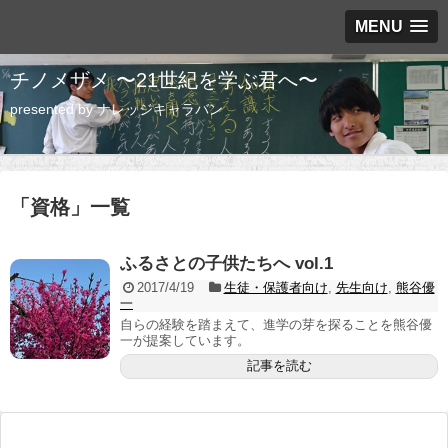
MENU
チノメザメ 〜21世紀を学ぶ君へ〜
presented by ナレッジキャラバン
「
資格
」
一覧
ふるさとの子供たちへ vol.1
2017/4/19
生徒・保護者向け
,
先生向け
,
熊谷優
一
自らの経験を踏まえて、進学の芽を探ることを熊谷優
一が提案しています。
記事を読む