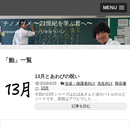
MENU
チノメザメ 〜21世紀を学ぶ君へ〜
presented by ナレッジキャラバン
「
鮑
」
一覧
13月とあわびの呪い
2019/4/29
生徒・保護者向け
,
先生向け
,
熊谷優
一
,
13月
今回の13月シリーズはおばあさんと涙のバトルのエピ
ソードです。原因はアワビでした…。
記事を読む