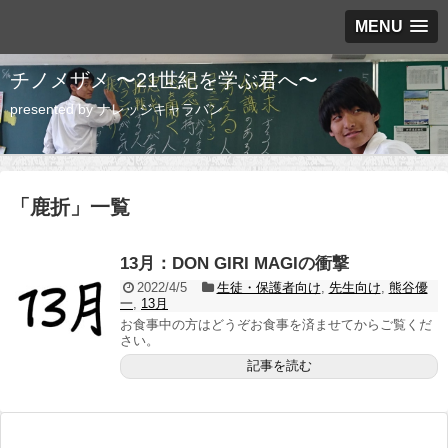
MENU
チノメザメ 〜21世紀を学ぶ君へ〜
presented by ナレッジキャラバン
「
鹿折
」
一覧
13月：DON GIRI MAGIの衝撃
2022/4/5
生徒・保護者向け
,
先生向け
,
熊谷優
一
,
13月
お食事中の方はどうぞお食事を済ませてからご覧くだ
さい。
記事を読む