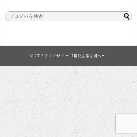
© 2017
チノメザメ 〜21世紀を学ぶ君へ〜
.