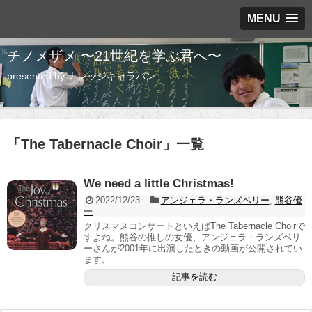
MENU
チノメザメ 〜21世紀を学ぶ君へ〜
presented by ナレッジキャラバン
「
The Tabernacle Choir
」
一覧
We need a little Christmas!
2022/12/23
アンジェラ・ランズベリー
,
熊谷優
一
クリスマスコンサートといえばThe Tabernacle Choirで
すよね。熊谷の推しの女優、アンジェラ・ランズベリ
ーさんが2001年に出演したときの動画が公開されてい
ます。
記事を読む