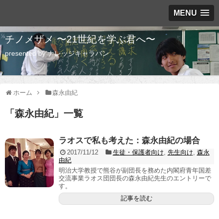
MENU
チノメザメ 〜21世紀を学ぶ君へ〜
presented by ナレッジキャラバン
ホーム
森永由紀
「
森永由紀
」
一覧
ラオスで私も考えた：森永由紀の場合
2017/11/12
生徒・保護者向け
,
先生向け
,
森永
由紀
明治大学教授で熊谷が副団長を務めた内閣府青年国差
交流事業ラオス団団長の森永由紀先生のエントリーで
す。
記事を読む