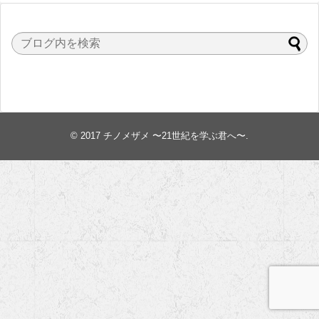
© 2017
チノメザメ 〜21世紀を学ぶ君へ〜
.