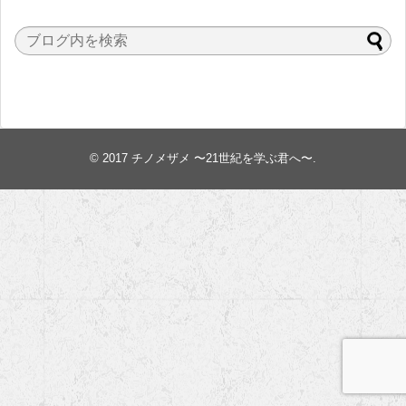
© 2017
チノメザメ 〜21世紀を学ぶ君へ〜
.