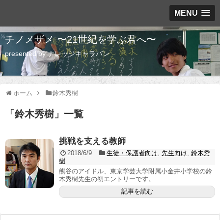
MENU
チノメザメ 〜21世紀を学ぶ君へ〜
presented by ナレッジキャラバン
ホーム
鈴木秀樹
「
鈴木秀樹
」
一覧
挑戦を支える教師
2018/6/9
生徒・保護者向け
,
先生向け
,
鈴木秀
樹
熊谷のアイドル、東京学芸大学附属小金井小学校の鈴
木秀樹先生の初エントリーです。
記事を読む