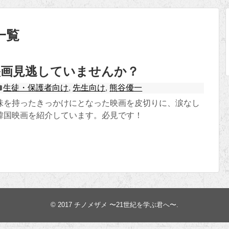
一覧
映画見逃していませんか？
生徒・保護者向け
,
先生向け
,
熊谷優一
味を持ったきっかけにとなった映画を皮切りに、涙なし
韓国映画を紹介しています。必見です！
© 2017
チノメザメ 〜21世紀を学ぶ君へ〜
.