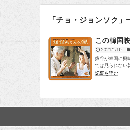
「
チョ・ジョンソク
」
この韓国
2021/1/10
熊谷が韓国に興
では見られない
記事を読む