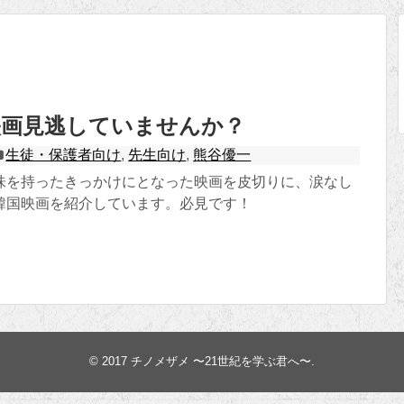
映画見逃していませんか？
生徒・保護者向け
,
先生向け
,
熊谷優一
味を持ったきっかけにとなった映画を皮切りに、涙なし
韓国映画を紹介しています。必見です！
© 2017
チノメザメ 〜21世紀を学ぶ君へ〜
.