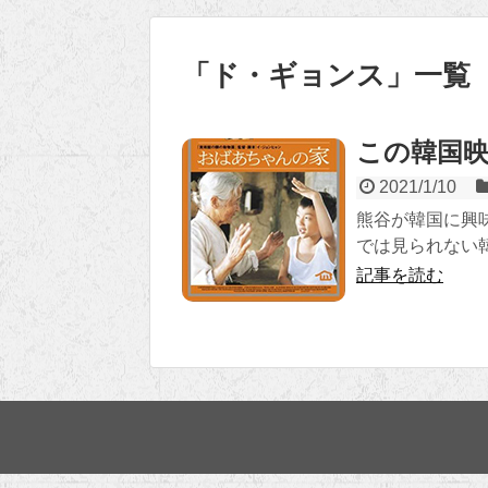
「
ド・ギョンス
」
一覧
この韓国
2021/1/10
熊谷が韓国に興
では見られない
記事を読む