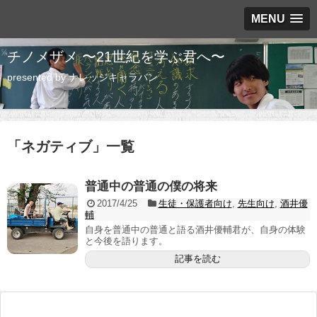
MENU
チノメザメ 〜21世紀を学ぶ君へ〜
presented by ナレッジキャラバン
「
ネガティブ
」
一覧
普通中の普通の僕の将来
2017/4/25
生徒・保護者向け
,
先生向け
,
酒井優
輔
自身を普通中の普通と語る酒井優輔君が、自身の体験
と今後を語ります。
記事を読む