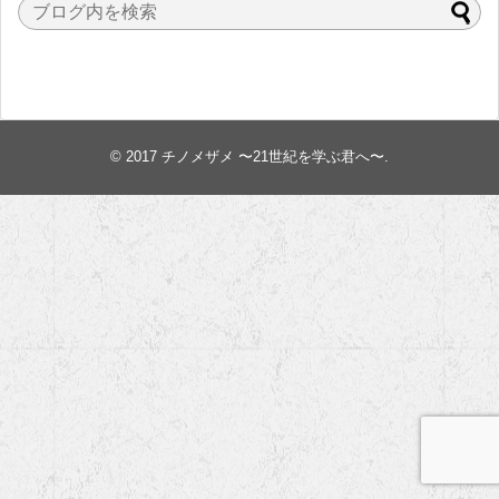
© 2017
チノメザメ 〜21世紀を学ぶ君へ〜
.