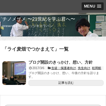
MENU
チノメザメ 〜21世紀を学ぶ君へ〜
presented by ナレッジキャラバン
「
ライ麦畑でつかまえて
」
一覧
ブログ開設のきっかけ、想い、方針
2017/3/6
生徒・保護者向け
,
先生向け
,
松岡航
ブログ開設のきっかけ、想い、今後の方針を語りま
す。
記事を読む