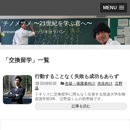
MENU
チノメザメ 〜21世紀を学ぶ君へ〜
presented by ナレッジキャラバン
「
交換留学
」
一覧
行動することなく失敗も成功もあらず
2018/6/18
生徒・保護者向け
,
先生向け
,
立野
温
イギリスに交換留学に間もなく出発する筑波大学生物
資源学部3年、立野温くんの初寄稿です。
記事を読む