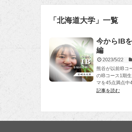
「
北海道大学
」
一覧
今からIB
編
2023/5/22
熊谷が以前IB
のIBコース1期
マを45点満点
記事を読む