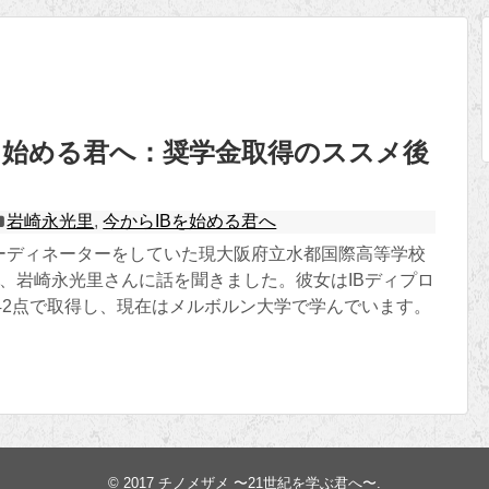
を始める君へ：奨学金取得のススメ後
岩崎永光里
,
今からIBを始める君へ
コーディネーターをしていた現大阪府立水都国際高等学校
生、岩崎永光里さんに話を聞きました。彼女はIBディプロ
中42点で取得し、現在はメルボルン大学で学んでいます。
© 2017
チノメザメ 〜21世紀を学ぶ君へ〜
.