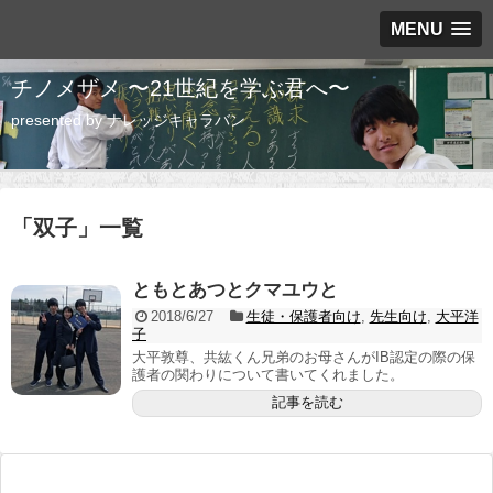
MENU
チノメザメ 〜21世紀を学ぶ君へ〜
presented by ナレッジキャラバン
「
双子
」
一覧
ともとあつとクマユウと
2018/6/27
生徒・保護者向け
,
先生向け
,
大平洋
子
大平敦尊、共紘くん兄弟のお母さんがIB認定の際の保
護者の関わりについて書いてくれました。
記事を読む