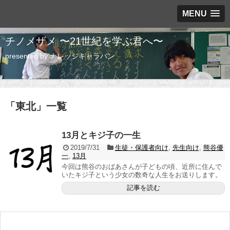
MENU
チノメザメ 〜21世紀を学ぶ君へ〜
presented by ナレッジキャラバン
「
東北
」
一覧
13月とキジ子の一生
2019/7/31
生徒・保護者向け
,
先生向け
,
熊谷優
一
,
13月
今回は熊谷のおばあさんが子どもの頃、近所に住んで
いたキジ子という少女の数奇な人生をお送りします。
記事を読む