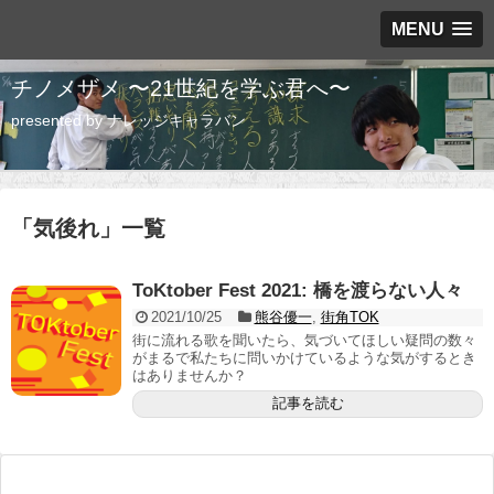
MENU
チノメザメ 〜21世紀を学ぶ君へ〜
presented by ナレッジキャラバン
「
気後れ
」
一覧
ToKtober Fest 2021: 橋を渡らない人々
2021/10/25
熊谷優一
,
街角TOK
街に流れる歌を聞いたら、気づいてほしい疑問の数々
がまるで私たちに問いかけているような気がするとき
はありませんか？
記事を読む