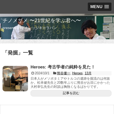
MENU
チノメザメ 〜21世紀を学ぶ君へ〜
presented by ナレッジキャラバン
「
発掘
」
一覧
Heroes: 考古学者の純粋を見た！
2024/10/1
熊谷優一
,
Heroes
,
13月
日本人がメソポタミアやトルコの遺跡を掘流のは何故
か。松本健先生と20数年ぶりに熊谷がお目にかかった
大村幸弘先生の対談は胸熱くなるばかりです。
記事を読む