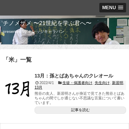
MENU
チノメザメ 〜21世紀を学ぶ君へ〜
presented by ナレッジキャラバン
「
米
」
一覧
13月：孫とばあちゃんのクレオール
2022/4/1
生徒・保護者向け
,
先生向け
,
新居明
,
13月
熊谷の友人、新居明さんが身近で見てきた熊谷とばあ
ちゃんの間でしか通じない不思議な言葉について書い
ています。
記事を読む