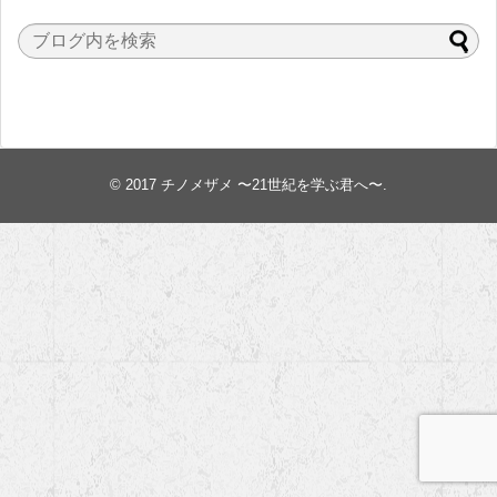
© 2017
チノメザメ 〜21世紀を学ぶ君へ〜
.