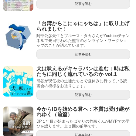
記事を読む
「台湾からこにゃにゃちは」に取り上げ
られました！
阿部公彦先生とブルース・タカさんがYoutubeチャン
ネルで先日行われた熊谷のオンライン・ワークショ
ップのことが語れています。
記事を読む
犬は吠えるがキャラバンは進む：時は私
たちに同じく流れているのか vol.1
熊谷が現任校の生徒たちとで昼休みに行っている読
書会の模様をお送りします。
記事を読む
今からIBを始める君へ：本質は受け継が
れゆく（前篇）
DP１年目が始まったばかりの竹森くんがMYPでの学
びを語ります。全２回の前半です。
記事を読む