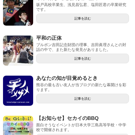
坂戸高校卒業生、浅見昌弘君、塩田匠君の卒業研究
です。
記事を読む
平和の正体
ブルボン吉田記念財団の理事、吉田眞理さんとの対
話の中で、また新たな発見がありました。
記事を読む
あなたの知が目覚めるとき
熊谷の最も古い友人が当ブログの新たな幕開けを彩
ります。
記事を読む
【お知らせ】セカイのBBQ
面白そうなイベントが日本大学三島高等学校・中学
校で開催されます。