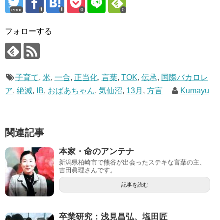
error
0
0
フォローする
子育て
,
米
,
一合
,
正当化
,
言葉
,
TOK
,
伝承
,
国際バカロレ
ア
,
絶滅
,
IB
,
おばあちゃん
,
気仙沼
,
13月
,
方言
Kumayu
関連記事
本家・命のアンテナ
新潟県柏崎市で熊谷が出会ったステキな言葉の主、
吉田眞理さんです。
記事を読む
卒業研究：浅見昌弘、塩田匠