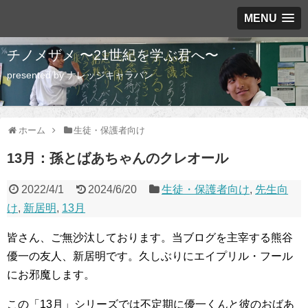
MENU
チノメザメ 〜21世紀を学ぶ君へ〜
presented by ナレッジキャラバン
ホーム
生徒・保護者向け
13月：孫とばあちゃんのクレオール
2022/4/1
2024/6/20
生徒・保護者向け
,
先生向
け
,
新居明
,
13月
皆さん、ご無沙汰しております。当ブログを主宰する熊谷
優一の友人、新居明です。久しぶりにエイプリル・フール
にお邪魔します。
この「13月」シリーズでは不定期に優一くんと彼のおばあ