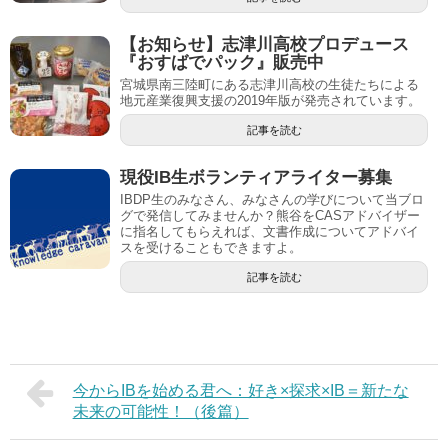
【お知らせ】志津川高校プロデュース
『おすばでパック』販売中
宮城県南三陸町にある志津川高校の生徒たちによる
地元産業復興支援の2019年版が発売されています。
記事を読む
現役IB生ボランティアライター募集
IBDP生のみなさん、みなさんの学びについて当ブロ
グで発信してみませんか？熊谷をCASアドバイザー
に指名してもらえれば、文書作成についてアドバイ
スを受けることもできますよ。
記事を読む
今からIBを始める君へ：好き×探求×IB＝新たな
未来の可能性！（後篇）