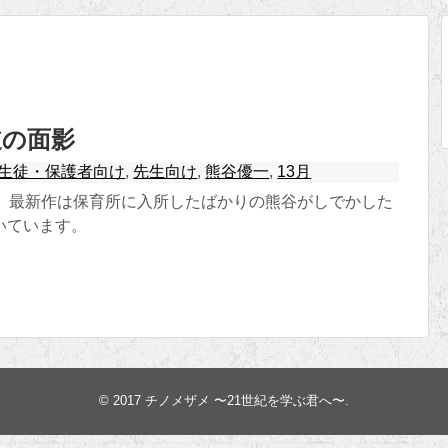
道の面影
生徒・保護者向け
,
先生向け
,
熊谷優一
,
13月
ズ」最新作は保育所に入所したばかりの熊谷がしでかした
いています。
© 2017
チノメザメ 〜21世紀を学ぶ君へ〜
.