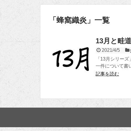
「
蜂窩織炎
」
一覧
13月と畦
2021/4/5
「13月シリー
一件について書
記事を読む