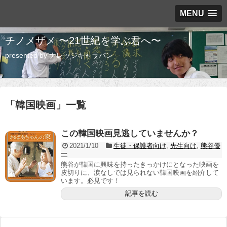
MENU
チノメザメ 〜21世紀を学ぶ君へ〜
presented by ナレッジキャラバン
「
韓国映画
」
一覧
この韓国映画見逃していませんか？
2021/1/10
生徒・保護者向け
,
先生向け
,
熊谷優
一
熊谷が韓国に興味を持ったきっかけにとなった映画を
皮切りに、涙なしでは見られない韓国映画を紹介して
います。必見です！
記事を読む