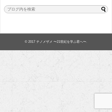
© 2017
チノメザメ 〜21世紀を学ぶ君へ〜
.