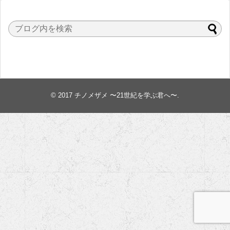
© 2017
チノメザメ 〜21世紀を学ぶ君へ〜
.