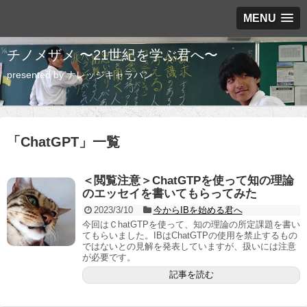
MENU
チノメザメ 〜21世紀を学ぶ君へ〜
presented by ナレッジキャラバン
「
ChatGPT
」
一覧
＜閲覧注意＞ChatGTPを使って知の理論
のエッセイを書いてもらってみた
2023/3/10
今からIBを始める君へ
今回はＣhatGTPを使って、知の理論の所定課題を書い
てもらいました。IBはChatGTPの使用を禁止するもの
ではないとの見解を発表していますが、扱いには注意
が必要です。
記事を読む