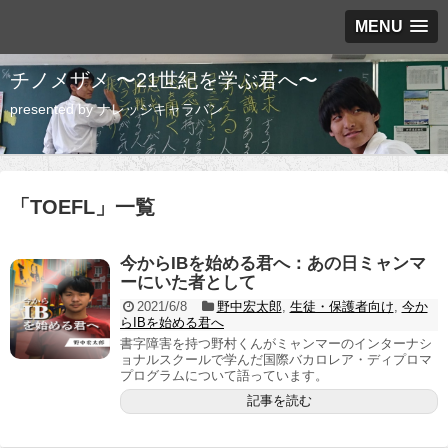
MENU
チノメザメ 〜21世紀を学ぶ君へ〜
presented by ナレッジキャラバン
「
TOEFL
」
一覧
今からIBを始める君へ：あの日ミャンマ
ーにいた者として
2021/6/8
野中宏太郎
,
生徒・保護者向け
,
今か
らIBを始める君へ
書字障害を持つ野村くんがミャンマーのインターナシ
ョナルスクールで学んだ国際バカロレア・ディプロマ
プログラムについて語っています。
記事を読む