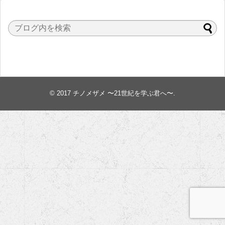
© 2017
チノメザメ 〜21世紀を学ぶ君へ〜
.