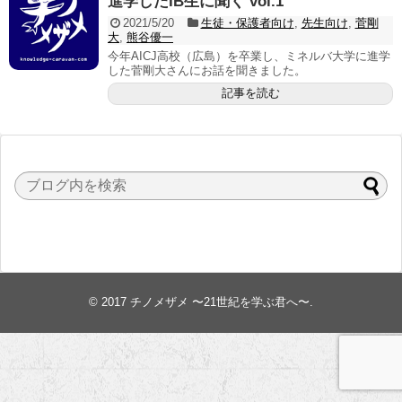
進学したIB生に聞く vol.1
2021/5/20
生徒・保護者向け
,
先生向け
,
菅剛
大
,
熊谷優一
今年AICJ高校（広島）を卒業し、ミネルバ大学に進学
した菅剛大さんにお話を聞きました。
記事を読む
© 2017
チノメザメ 〜21世紀を学ぶ君へ〜
.