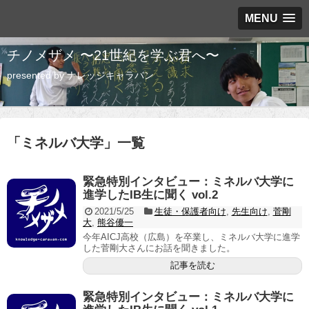
MENU
チノメザメ 〜21世紀を学ぶ君へ〜
presented by ナレッジキャラバン
「
ミネルバ大学
」
一覧
緊急特別インタビュー：ミネルバ大学に
進学したIB生に聞く vol.2
2021/5/25
生徒・保護者向け
,
先生向け
,
菅剛
大
,
熊谷優一
今年AICJ高校（広島）を卒業し、ミネルバ大学に進学
した菅剛大さんにお話を聞きました。
記事を読む
緊急特別インタビュー：ミネルバ大学に