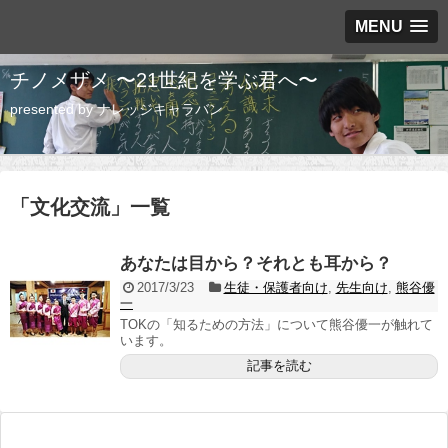
MENU
チノメザメ 〜21世紀を学ぶ君へ〜
presented by ナレッジキャラバン
「
文化交流
」
一覧
あなたは目から？それとも耳から？
2017/3/23
生徒・保護者向け
,
先生向け
,
熊谷優
一
TOKの「知るための方法」について熊谷優一が触れて
います。
記事を読む