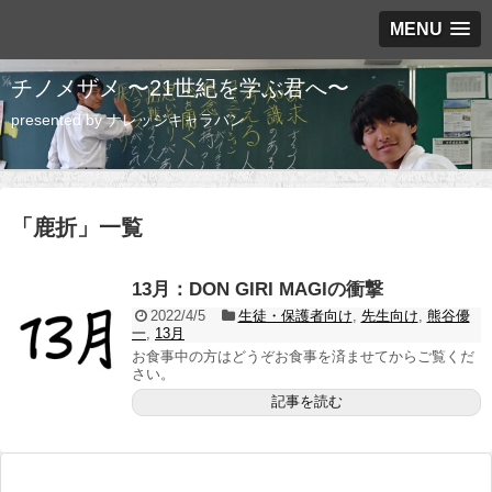
MENU
チノメザメ 〜21世紀を学ぶ君へ〜
presented by ナレッジキャラバン
「
鹿折
」
一覧
13月：DON GIRI MAGIの衝撃
2022/4/5
生徒・保護者向け
,
先生向け
,
熊谷優
一
,
13月
お食事中の方はどうぞお食事を済ませてからご覧くだ
さい。
記事を読む