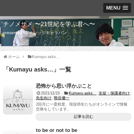
MENU
チノメザメ 〜21世紀を学ぶ君へ〜
presented by ナレッジキャラバン
ホーム
Kumayu asks...
「
Kumayu asks…
」
一覧
恐怖から思い浮かぶこと
2021/11/15
Kumayu asks...
,
生徒・保護者向け
,
先生向け
,
熊谷優一
2回月に一度程度、現役IB生たちがオンラインで情報
交換をしています。
記事を読む
to be or not to be