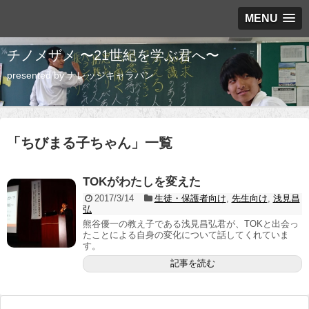
MENU
チノメザメ 〜21世紀を学ぶ君へ〜
presented by ナレッジキャラバン
「
ちびまる子ちゃん
」
一覧
TOKがわたしを変えた
2017/3/14
生徒・保護者向け
,
先生向け
,
浅見昌
弘
熊谷優一の教え子である浅見昌弘君が、TOKと出会っ
たことによる自身の変化について話してくれていま
す。
記事を読む