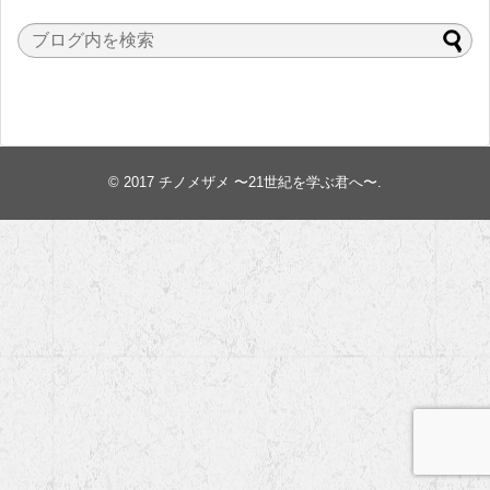
© 2017
チノメザメ 〜21世紀を学ぶ君へ〜
.