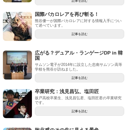
記事を読む
国際バカロレアを再び斬る！
熊谷優一が国際バカロレアに対する情報入手につい
て述べています。
記事を読む
広がる？デュアル・ランゲージDP in 韓
国
サムソン電子が2014年に設立した忠南サムソン高等
学校を熊谷が訪ねました。
記事を読む
卒業研究：浅見昌弘、塩田匠
坂戸高校卒業生、浅見昌弘君、塩田匠君の卒業研究
です。
記事を読む