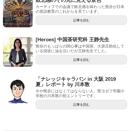
敗北感のその先に見える景色
カーディフでの会議で敗北感を味わった熊谷が日本
の英語教育のこれからを見ています。
記事を読む
[Heroes] 中国茶研究科 王静先生
熊谷のもっぱらの関心事は中国茶。大原庄助化して
いる現状に油を注いだが王静先生でした。
記事を読む
「ナレッジキャラバン in 大阪 2019
夏」レポート by 川本敦
今や熊谷にはなくてはならない人、聖ヨゼフ学園小
学校の川本敦の初エントリーです。
記事を読む