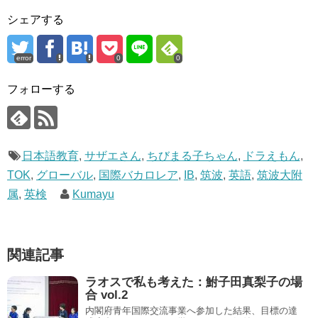
シェアする
error
0
0
フォローする
日本語教育
,
サザエさん
,
ちびまる子ちゃん
,
ドラえもん
,
TOK
,
グローバル
,
国際バカロレア
,
IB
,
筑波
,
英語
,
筑波大附
属
,
英検
Kumayu
関連記事
ラオスで私も考えた：鮒子田真梨子の場
合 vol.2
内閣府青年国際交流事業へ参加した結果、目標の達