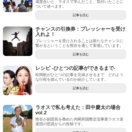
成度合いと、ラオスで学んだこと、気付いたことに
ついて述べます。
記事を読む
チャンスの引換券：プレッシャーを受け
入れよ！
プレッシャーを受け入れることは新たなチャンスに
繋がるということを熊谷を通して実感しています。
記事を読む
レシピ -ひとつの記事ができるまで-
松岡航がひとつの記事を完成させるまで、どのよう
な行程を踏んでいるのか紹介しています。
記事を読む
ラオスで私も考えた：田中慶太の場合
vol.2
熊谷が副団長を務めた内閣府国際交流事業ラオス派
遣団の団員からの投稿です。