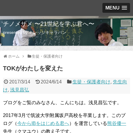
MENU
チノメザメ 〜21世紀を学ぶ君へ〜
presented by ナレッジキャラバン
ホーム
生徒・保護者向け
TOKがわたしを変えた
2017/3/14
2024/6/14
生徒・保護者向け
,
先生向
け
,
浅見昌弘
ブログをご覧のみなさん、こんにちは。浅見昌弘です。
2017年3月で筑波大学附属坂戸高校を卒業します。このブ
ログ（
今からIBをはじめる君へ
）を運営している
熊谷優一
先生（クマユウ）の教え子です。