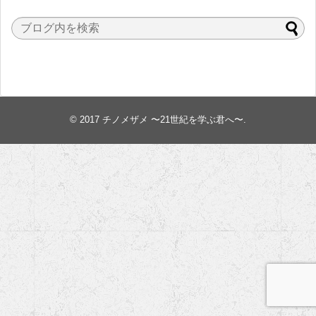
© 2017
チノメザメ 〜21世紀を学ぶ君へ〜
.