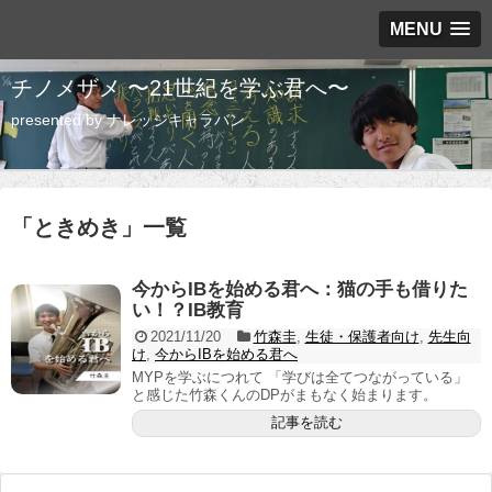
MENU
チノメザメ 〜21世紀を学ぶ君へ〜
presented by ナレッジキャラバン
「
ときめき
」
一覧
今からIBを始める君へ：猫の手も借りた
い！？IB教育
2021/11/20
竹森圭
,
生徒・保護者向け
,
先生向
け
,
今からIBを始める君へ
MYPを学ぶにつれて 「学びは全てつながっている」
と感じた竹森くんのDPがまもなく始まります。
記事を読む