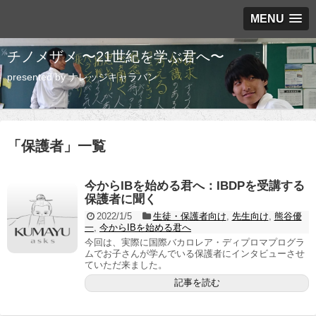
MENU
チノメザメ 〜21世紀を学ぶ君へ〜
presented by ナレッジキャラバン
「
保護者
」
一覧
今からIBを始める君へ：IBDPを受講する
保護者に聞く
2022/1/5
生徒・保護者向け
,
先生向け
,
熊谷優
一
,
今からIBを始める君へ
今回は、実際に国際バカロレア・ディプロマプログラ
ムでお子さんが学んでいる保護者にインタビューさせ
ていただ来ました。
記事を読む