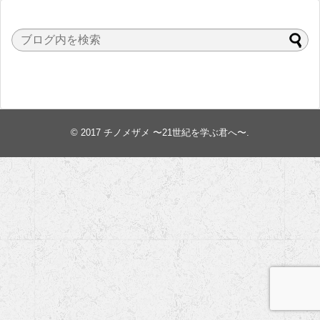
© 2017
チノメザメ 〜21世紀を学ぶ君へ〜
.