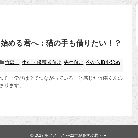
を始める君へ：猫の手も借りたい！？
竹森圭
,
生徒・保護者向け
,
先生向け
,
今からIBを始め
つれて 「学びは全てつながっている」と感じた竹森くんの
始まります。
© 2017
チノメザメ 〜21世紀を学ぶ君へ〜
.