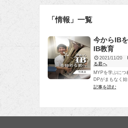
「
情報
」
一覧
今からIB
IB教育
2021/11/20
る君へ
MYPを学ぶに
DPがまもなく
記事を読む