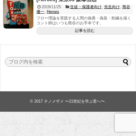
2019/11/25
生徒・保護者向け
,
先生向け
,
熊谷
優一
,
Heroes
フロー理論を実践する人間の偽善・偽装・欺瞞を描く
コント師はいつも熊谷のお手本です。
記事を読む
© 2017
チノメザメ 〜21世紀を学ぶ君へ〜
.