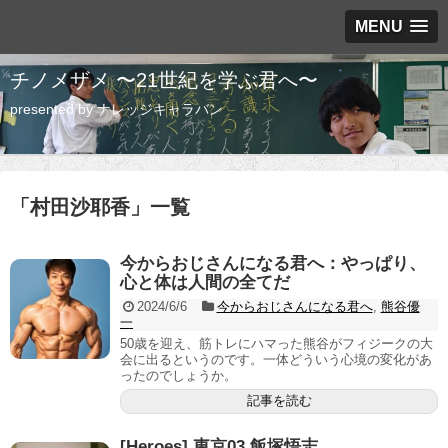
MENU
チノメザメ 〜21世紀を学ぶ君へ〜
presented by ナレッジキャラバン
「
村田沙耶香
」
一覧
今からおじさんになる君へ：やっぱり、
心と体は人間の全てだ
2024/6/6
今からおじさんになる君へ
,
熊谷優
一
50歳を迎え、筋トレにハマった熊谷がフィジークの大
会に出るというのです。一体どういう心境の変化があ
ったのでしょうか。
記事を読む
[Heroes] 東京03 飯塚悟志