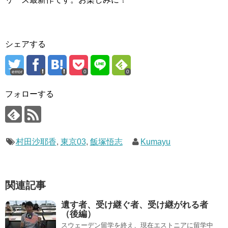
シェアする
error
0
0
フォローする
村田沙耶香
,
東京03
,
飯塚悟志
Kumayu
関連記事
遺す者、受け継ぐ者、受け継がれる者
（後編）
スウェーデン留学を終え、現在エストニアに留学中