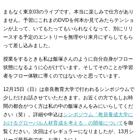
まもなく東京03のライブです。本当に楽しみで仕方があり
ません。予習にこれまのDVDを何本か見てみたらテンショ
ンが上って、いてもたってもいられなくなって、別にリリ
ースする予定のエントリーを無理やり来月にずらしてもら
って差し込みました。
授業をするときも私は飯塚さんのように自分自身がフロー
状態になるように心がけています。そしてそのことが学習
者をフロー体験に導くのではないかと思っています。
12月15日（日）は奈良教育大学で行われるシンポジウムで
少しだけお話させていただきます。お近くの方でもしお時
間の都合がつく方は私の中の飯塚さんをみにいらしてくだ
さい（笑）。詳細や申込は
シンポジウム「教員養成大学に
おけるグローバル人材育成を考える」の開催について
を御
覧ください。次回はイレギュラーになりましたが、13月シ
リーズ最新作です。お楽しみに！