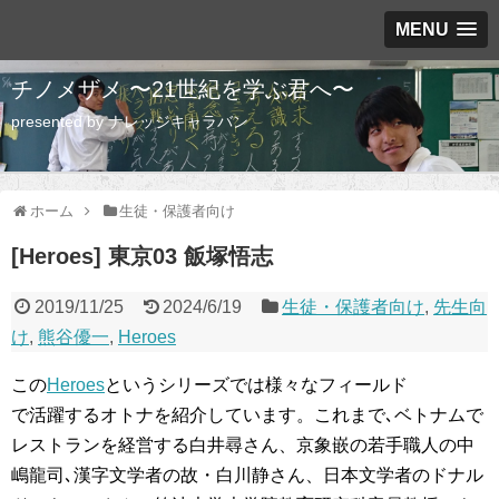
MENU
チノメザメ 〜21世紀を学ぶ君へ〜
presented by ナレッジキャラバン
ホーム
生徒・保護者向け
[Heroes] 東京03 飯塚悟志
2019/11/25
2024/6/19
生徒・保護者向け
,
先生向
け
,
熊谷優一
,
Heroes
この
Heroes
というシリーズでは様々なフィールド
で活躍するオトナを紹介しています。これまで､ベトナムで
レストランを経営する白井尋さん、京象嵌の若手職人の中
嶋龍司､漢字文学者の故・白川静さん、日本文学者のドナル