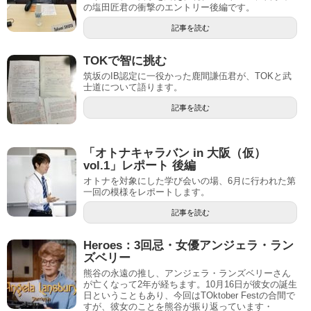
の塩田匠君の衝撃のエントリー後編です。
記事を読む
TOKで智に挑む
筑坂のIB認定に一役かった鹿間謙伍君が、TOKと武
士道について語ります。
記事を読む
「オトナキャラバン in 大阪（仮）
vol.1」レポート 後編
オトナを対象にした学び会いの場、6月に行われた第
一回の模様をレポートします。
記事を読む
Heroes：3回忌・女優アンジェラ・ラン
ズベリー
熊谷の永遠の推し、アンジェラ・ランズベリーさん
が亡くなって2年が経ちます。10月16日が彼女の誕生
日ということもあり、今回はTOktober Festの合間で
すが、彼女のことを熊谷が振り返っています・